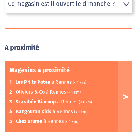
Ce magasin est il ouvert le dimanche ?
A proximité
Magasins à proximité
1
Les P'tits Potes
à Rennes
(< 1 km)
2
Oliviers & Co
à Rennes
(< 1 km)
3
Scarabée Biocoop
à Rennes
(< 1 km)
4
Kangourou Kids
à Rennes
(< 1 km)
5
Chez Brume
à Rennes
(< 1 km)