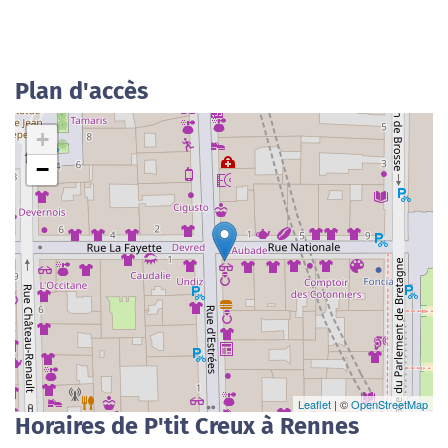
Plan d'accès
+
−
Leaflet
| ©
OpenStreetMap
Horaires de P'tit Creux à Rennes