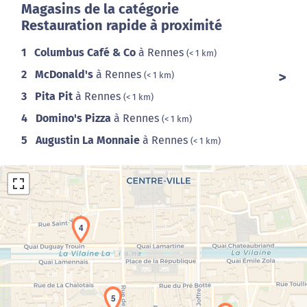
Magasins de la catégorie
Restauration rapide à proximité
1
Columbus Café & Co
à Rennes
(< 1 km)
2
McDonald's
à Rennes
(< 1 km)
3
Pita Pit
à Rennes
(< 1 km)
4
Domino's Pizza
à Rennes
(< 1 km)
5
Augustin La Monnaie
à Rennes
(< 1 km)
4
Chargement de la carte en cours...
5