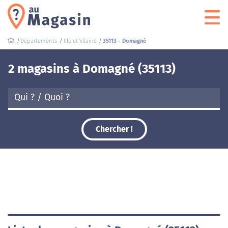
Départements
Ille et Vilaine
35113 - Domagné
2 magasins à Domagné (35113)
Chercher !