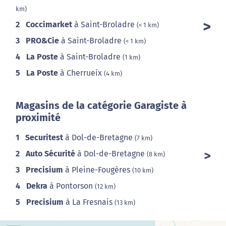
km)
2
Coccimarket
à Saint-Broladre
(< 1 km)
3
PRO&Cie
à Saint-Broladre
(< 1 km)
4
La Poste
à Saint-Broladre
(1 km)
5
La Poste
à Cherrueix
(4 km)
Magasins de la catégorie Garagiste à
proximité
1
Securitest
à Dol-de-Bretagne
(7 km)
2
Auto Sécurité
à Dol-de-Bretagne
(8 km)
3
Precisium
à Pleine-Fougères
(10 km)
4
Dekra
à Pontorson
(12 km)
5
Precisium
à La Fresnais
(13 km)