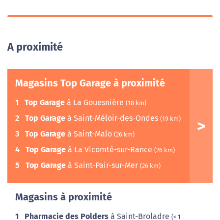
A proximité
Magasins Top Garage à proximité
1
Top Garage
à La Gouesnière
(18 km)
2
Top Garage
à Saint-Méloir-des-Ondes
(19 km)
3
Top Garage
à Saint-Malo
(26 km)
4
Top Garage
à La Vicomté-sur-Rance
(26 km)
5
Top Garage
à Saint-Pair-sur-Mer
(26 km)
Magasins à proximité
1
Pharmacie des Polders
à Saint-Broladre
(< 1