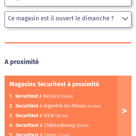
Ce magasin est il ouvert le dimanche ?
A proximité
Magasins Securitest à proximité
1
Securitest
à Retiers
(13 km)
2
Securitest
à Argentré-du-Plessis
(14 km)
3
Securitest
à Vitré
(20 km)
4
Securitest
à Châteaubourg
(23 km)
5
Securitest
à Craon
(23 km)