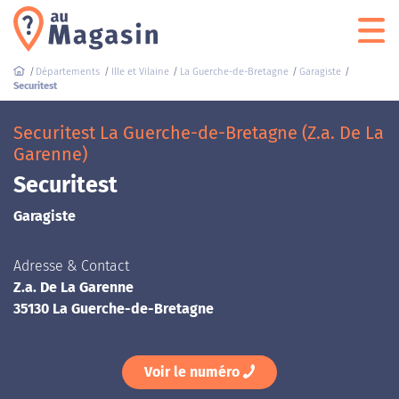
Départements
Ille et Vilaine
La Guerche-de-Bretagne
Garagiste
Securitest
Securitest La Guerche-de-Bretagne (Z.a. De La
Garenne)
Securitest
Garagiste
Adresse & Contact
Z.a. De La Garenne
35130 La Guerche-de-Bretagne
Voir le numéro