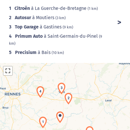
1
Citroën
à La Guerche-de-Bretagne
(1 km)
2
Autosur
à Moutiers
(3 km)
3
Top Garage
à Gastines
(9 km)
4
Primum Auto
à Saint-Germain-du-Pinel
(9
km)
5
Precisium
à Bais
(10 km)
3
4
2
Chargement de la carte en cours...
1