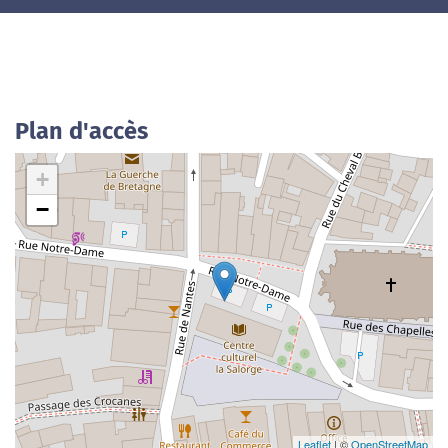
Plan d'accès
+
−
Leaflet
| ©
OpenStreetMap