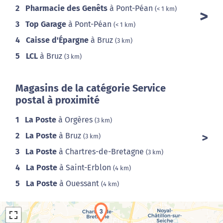
2
Pharmacie des Genêts
à Pont-Péan
(< 1 km)
3
Top Garage
à Pont-Péan
(< 1 km)
4
Caisse d'Épargne
à Bruz
(3 km)
5
LCL
à Bruz
(3 km)
Magasins de la catégorie Service
postal à proximité
1
La Poste
à Orgères
(3 km)
2
La Poste
à Bruz
(3 km)
3
La Poste
à Chartres-de-Bretagne
(3 km)
4
La Poste
à Saint-Erblon
(4 km)
5
La Poste
à Ouessant
(4 km)
3