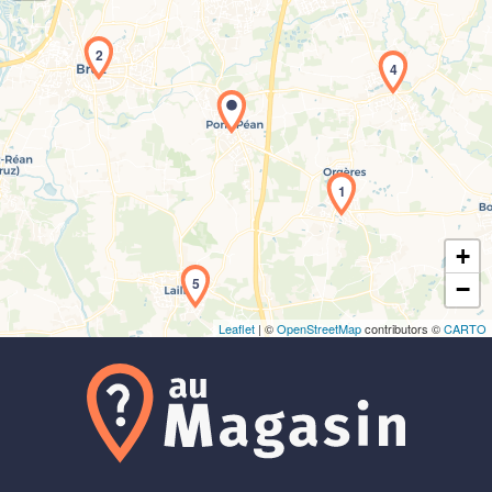
2
4
Chargement de la carte en cours...
1
+
5
−
Leaflet
| ©
OpenStreetMap
contributors ©
CARTO