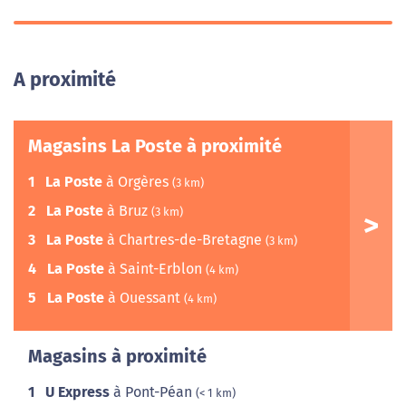
A proximité
Magasins La Poste à proximité
1
La Poste
à Orgères
(3 km)
2
La Poste
à Bruz
(3 km)
3
La Poste
à Chartres-de-Bretagne
(3 km)
4
La Poste
à Saint-Erblon
(4 km)
5
La Poste
à Ouessant
(4 km)
Magasins à proximité
1
U Express
à Pont-Péan
(< 1 km)