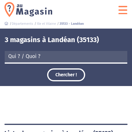
Départements
Ille et Vilaine
35133 - Landéan
3 magasins à Landéan (35133)
Chercher !