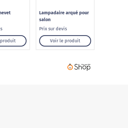
hevet
Lampadaire arqué pour
salon
is
Prix sur devis
 produit
Voir le produit