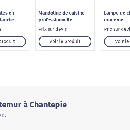
âtes en
Mandoline de cuisine
Lampe de c
blanche
professionnelle
moderne
s
Prix sur devis
Prix sur dev
 produit
Voir le produit
Voir le
temur à Chantepie
in.