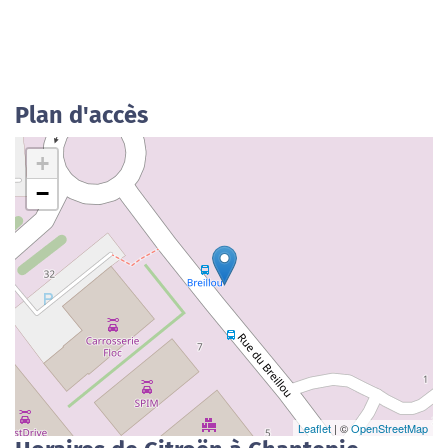
Plan d'accès
+
−
Leaflet
| ©
OpenStreetMap