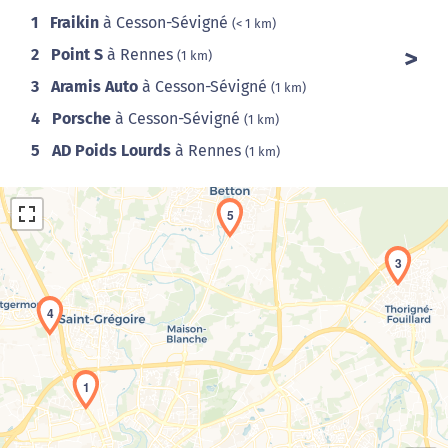
1
Fraikin
à Cesson-Sévigné
(< 1 km)
2
Point S
à Rennes
(1 km)
3
Aramis Auto
à Cesson-Sévigné
(1 km)
4
Porsche
à Cesson-Sévigné
(1 km)
5
AD Poids Lourds
à Rennes
(1 km)
5
3
4
Chargement de la carte en cours...
1