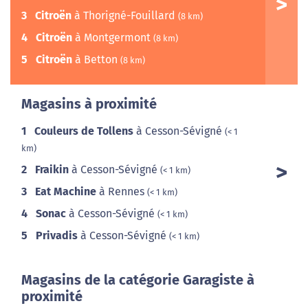
3
Citroën
à Thorigné-Fouillard
(8 km)
4
Citroën
à Montgermont
(8 km)
5
Citroën
à Betton
(8 km)
Magasins à proximité
1
Couleurs de Tollens
à Cesson-Sévigné
(< 1
km)
2
Fraikin
à Cesson-Sévigné
(< 1 km)
3
Eat Machine
à Rennes
(< 1 km)
4
Sonac
à Cesson-Sévigné
(< 1 km)
5
Privadis
à Cesson-Sévigné
(< 1 km)
Magasins de la catégorie Garagiste à
proximité