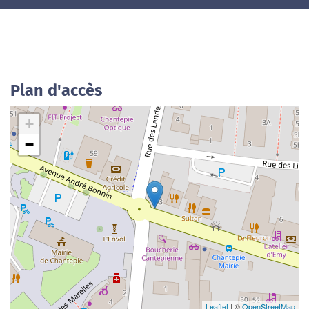
Plan d'accès
+
−
Leaflet
| ©
OpenStreetMap