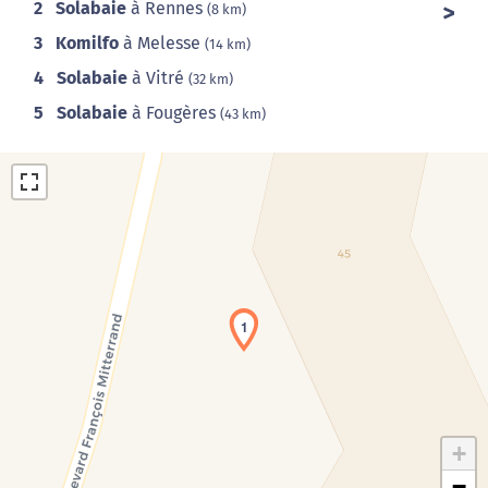
2
Solabaie
à Rennes
(8 km)
3
Komilfo
à Melesse
(14 km)
4
Solabaie
à Vitré
(32 km)
5
Solabaie
à Fougères
(43 km)
1
Chargement de la carte en cours...
+
−