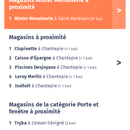
Magasins Mister Menuiserie à
proximité
1
Mister Menuiserie
à Saint-Herblain
(97 km)
Magasins à proximité
1
Clopinette
à Chantepie
(< 1 km)
2
Caisse d'Épargne
à Chantepie
(< 1 km)
3
Piscines Desjoyaux
à Chantepie
(< 1 km)
4
Leroy Merlin
à Chantepie
(< 1 km)
5
Isoltoit
à Chantepie
(< 1 km)
Magasins de la catégorie Porte et
fenêtre à proximité
1
Tryba
à Cesson-Sévigné
(2 km)