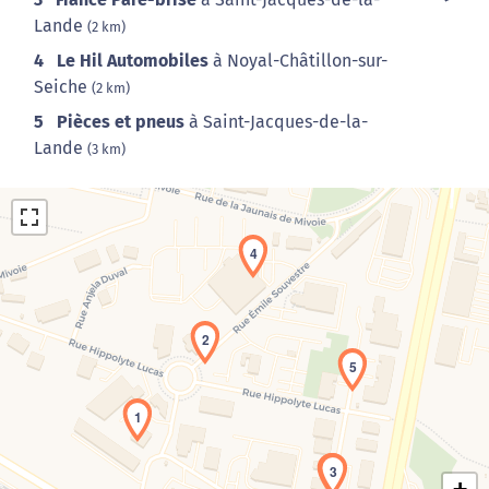
Lande
(2 km)
4
Le Hil Automobiles
à Noyal-Châtillon-sur-
Seiche
(2 km)
5
Pièces et pneus
à Saint-Jacques-de-la-
Lande
(3 km)
4
2
5
Chargement de la carte en cours...
1
3