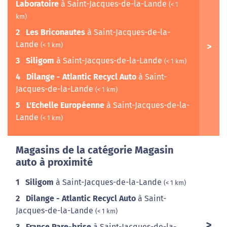
Laboratoire
à Saint-Jacques-de-la-Lande
(< 1
km)
2
Les Briconautes
à Saint-Jacques-de-la-
Lande
(< 1 km)
3
Siligom
à Saint-Jacques-de-la-Lande
(< 1 km)
4
Dilange - Atlantic Recycl Auto
à Saint-
Jacques-de-la-Lande
(< 1 km)
5
L'Echelle Européenne
à Saint-Jacques-de-la-
Lande
(< 1 km)
Magasins de la catégorie Magasin
auto à proximité
1
Siligom
à Saint-Jacques-de-la-Lande
(< 1 km)
2
Dilange - Atlantic Recycl Auto
à Saint-
Jacques-de-la-Lande
(< 1 km)
3
France Pare-brise
à Saint-Jacques-de-la-