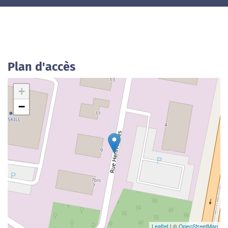
Plan d'accès
+
−
Leaflet
| ©
OpenStreetMap