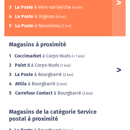
3
La Poste
à Vern-sur-Seiche
(4 km)
4
La Poste
à Orgères
(6 km)
5
La Poste
à Nouvoitou
(7 km)
Magasins à proximité
1
Coccimarket
à Corps-Nuds
(< 1 km)
2
Point S
à Corps-Nuds
(1 km)
3
La Poste
à Bourgbarré
(2 km)
4
Attila
à Bourgbarré
(2 km)
5
Carrefour Contact
à Bourgbarré
(3 km)
Magasins de la catégorie Service
postal à proximité