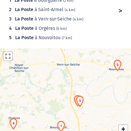
1
La Poste
à Bourgbarré
(2 km)
2
La Poste
à Saint-Armel
(4 km)
3
La Poste
à Vern-sur-Seiche
(4 km)
4
La Poste
à Orgères
(6 km)
5
La Poste
à Nouvoitou
(7 km)
5
Chargement de la carte en cours...
2
3
4
1
+