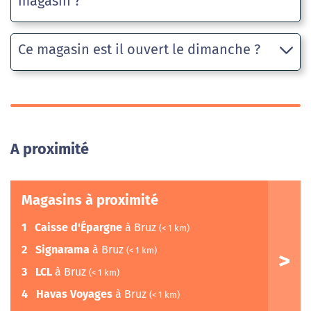
magasin ?
Ce magasin est il ouvert le dimanche ?
A proximité
Magasins à proximité
1
Caisse d'Épargne
à Bruz
(< 1 km)
2
Signarama
à Bruz
(< 1 km)
3
LCL
à Bruz
(< 1 km)
4
Havas Voyages
à Bruz
(< 1 km)