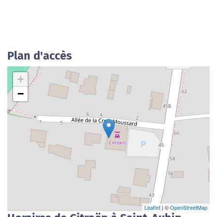
Plan d'accès
+
−
Leaflet
| ©
OpenStreetMap