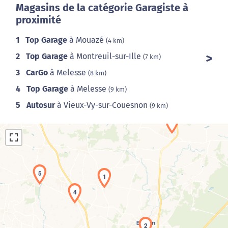
Magasins de la catégorie Garagiste à
proximité
1
Top Garage
à Mouazé
(4 km)
2
Top Garage
à Montreuil-sur-Ille
(7 km)
3
CarGo
à Melesse
(8 km)
4
Top Garage
à Melesse
(9 km)
5
Autosur
à Vieux-Vy-sur-Couesnon
(9 km)
5
1
4
Chargement de la carte en cours...
2