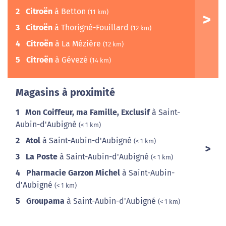
2
Citroën
à Betton
(11 km)
3
Citroën
à Thorigné-Fouillard
(12 km)
4
Citroën
à La Mézière
(12 km)
5
Citroën
à Gévezé
(14 km)
Magasins à proximité
1
Mon Coiffeur, ma Famille, Exclusif
à Saint-
Aubin-d'Aubigné
(< 1 km)
2
Atol
à Saint-Aubin-d'Aubigné
(< 1 km)
3
La Poste
à Saint-Aubin-d'Aubigné
(< 1 km)
4
Pharmacie Garzon Michel
à Saint-Aubin-
d'Aubigné
(< 1 km)
5
Groupama
à Saint-Aubin-d'Aubigné
(< 1 km)