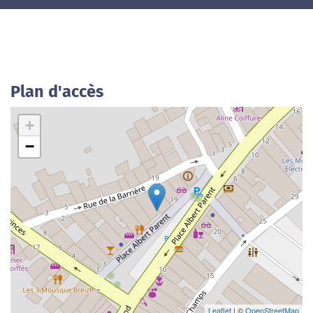
Plan d'accès
+
−
Leaflet
| ©
OpenStreetMap