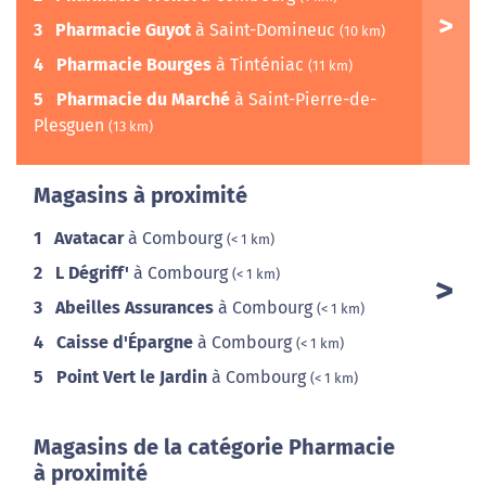
3
Pharmacie Guyot
à Saint-Domineuc
(10 km)
4
Pharmacie Bourges
à Tinténiac
(11 km)
5
Pharmacie du Marché
à Saint-Pierre-de-
Plesguen
(13 km)
Magasins à proximité
1
Avatacar
à Combourg
(< 1 km)
2
L Dégriff'
à Combourg
(< 1 km)
3
Abeilles Assurances
à Combourg
(< 1 km)
4
Caisse d'Épargne
à Combourg
(< 1 km)
5
Point Vert le Jardin
à Combourg
(< 1 km)
Magasins de la catégorie Pharmacie
à proximité