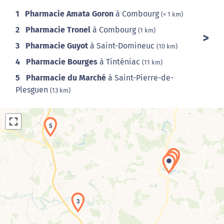
1
Pharmacie Amata Goron
à Combourg
(< 1 km)
2
Pharmacie Tronel
à Combourg
(1 km)
3
Pharmacie Guyot
à Saint-Domineuc
(10 km)
4
Pharmacie Bourges
à Tinténiac
(11 km)
5
Pharmacie du Marché
à Saint-Pierre-de-
Plesguen
(13 km)
5
2
1
Chargement de la carte en cours...
3