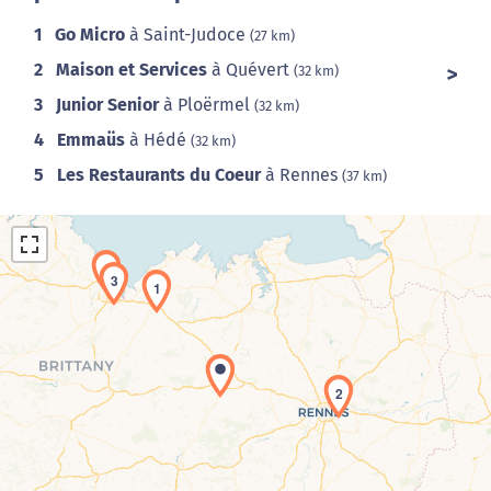
1
Go Micro
à Saint-Judoce
(27 km)
2
Maison et Services
à Quévert
(32 km)
3
Junior Senior
à Ploërmel
(32 km)
4
Emmaüs
à Hédé
(32 km)
5
Les Restaurants du Coeur
à Rennes
(37 km)
4
3
1
2
Chargement de la carte en cours...