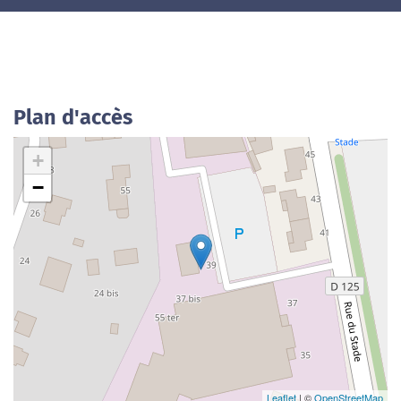
Plan d'accès
+
−
Leaflet
| ©
OpenStreetMap