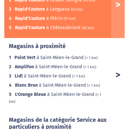
(45 km)
3
Rapid'Couture
à Langueux
(52 km)
4
Rapid'Couture
à Plérin
(57 km)
5
Rapid'Couture
à Châteaubriant
(80 km)
Magasins à proximité
1
Point Vert
à Saint-Méen-le-Grand
(< 1 km)
2
Amplifon
à Saint-Méen-le-Grand
(< 1 km)
3
Lidl
à Saint-Méen-le-Grand
(< 1 km)
4
Blanc Brun
à Saint-Méen-le-Grand
(< 1 km)
5
L'Orange Bleue
à Saint-Méen-le-Grand
(< 1
km)
Magasins de la catégorie Service aux
particuliers à proximité