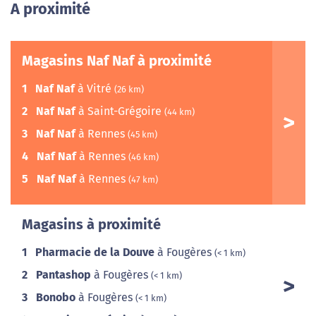
A proximité
Magasins Naf Naf à proximité
1
Naf Naf
à Vitré
(26 km)
2
Naf Naf
à Saint-Grégoire
(44 km)
3
Naf Naf
à Rennes
(45 km)
4
Naf Naf
à Rennes
(46 km)
5
Naf Naf
à Rennes
(47 km)
Magasins à proximité
1
Pharmacie de la Douve
à Fougères
(< 1 km)
2
Pantashop
à Fougères
(< 1 km)
3
Bonobo
à Fougères
(< 1 km)