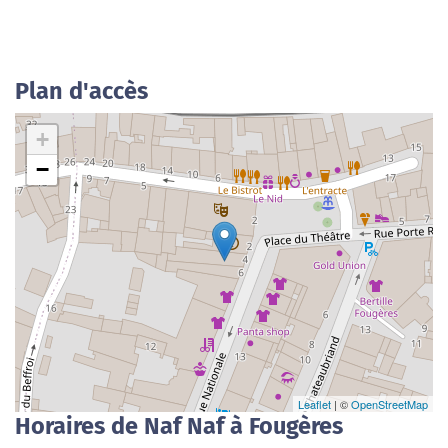
Plan d'accès
+
−
Leaflet
| ©
OpenStreetMap
Horaires de Naf Naf à Fougères