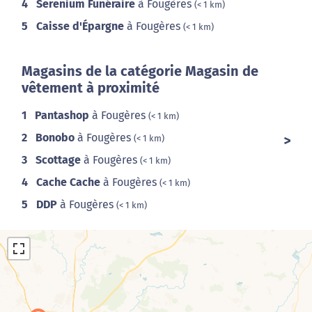
4
Serenium Funéraire
à Fougères
(< 1 km)
5
Caisse d'Épargne
à Fougères
(< 1 km)
Magasins de la catégorie Magasin de
vêtement à proximité
1
Pantashop
à Fougères
(< 1 km)
2
Bonobo
à Fougères
(< 1 km)
3
Scottage
à Fougères
(< 1 km)
4
Cache Cache
à Fougères
(< 1 km)
5
DDP
à Fougères
(< 1 km)