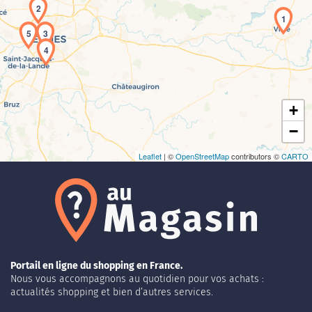
2
1
5
3
Chargement de la carte en cours...
4
+
−
Leaflet
| ©
OpenStreetMap
contributors ©
CARTO
Portail en ligne du shopping en France.
Nous vous accompagnons au quotidien pour vos achats :
actualités shopping et bien d’autres services.