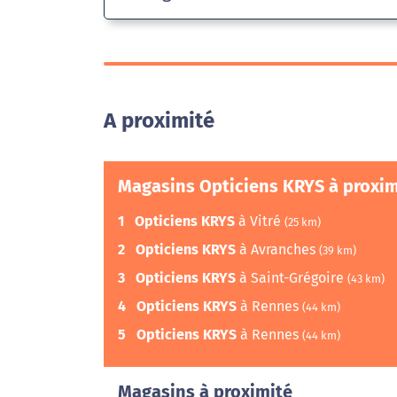
A proximité
Magasins Opticiens KRYS à proxim
1
Opticiens KRYS
à Vitré
(25 km)
2
Opticiens KRYS
à Avranches
(39 km)
3
Opticiens KRYS
à Saint-Grégoire
(43 km)
4
Opticiens KRYS
à Rennes
(44 km)
5
Opticiens KRYS
à Rennes
(44 km)
Magasins à proximité