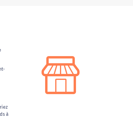
e
nt-
riez
ds à