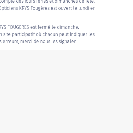
compte des jours fériés et dimanches de fête.
 Opticiens KRYS Fougères est ouvert le lundi en
RYS FOUGÈRES
est fermé le dimanche.
n site participatif où chacun peut indiquer les
s erreurs, merci de nous les signaler.