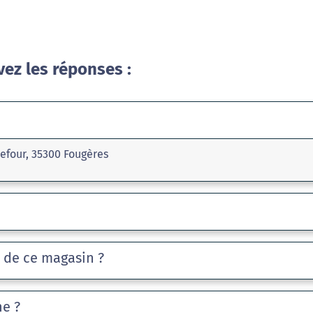
vez les réponses :
refour, 35300 Fougères
e de ce magasin ?
he ?