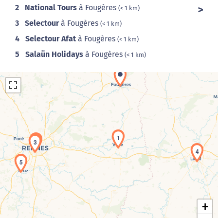
2
National Tours
à Fougères
(< 1 km)
3
Selectour
à Fougères
(< 1 km)
4
Selectour Afat
à Fougères
(< 1 km)
5
Salaün Holidays
à Fougères
(< 1 km)
1
2
3
4
Chargement de la carte en cours...
5
+