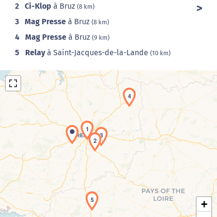
2
Ci-Klop
à Bruz
(8 km)
3
Mag Presse
à Bruz
(8 km)
4
Mag Presse
à Bruz
(9 km)
5
Relay
à Saint-Jacques-de-la-Lande
(10 km)
4
1
3
2
Chargement de la carte en cours...
5
+