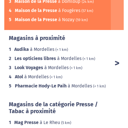
3
Maison de la Presse
à Domloup
(24 km)
4
Maison de la Presse
à Fougères
(57 km)
5
Maison de la Presse
à Nozay
(59 km)
Magasins à proximité
1
Audika
à Mordelles
(< 1 km)
2
Les opticiens libres
à Mordelles
(< 1 km)
3
Look Voyages
à Mordelles
(< 1 km)
4
Atol
à Mordelles
(< 1 km)
5
Pharmacie Hody-Le Paih
à Mordelles
(< 1 km)
Magasins de la catégorie Presse /
Tabac à proximité
1
Mag Presse
à Le Rheu
(5 km)