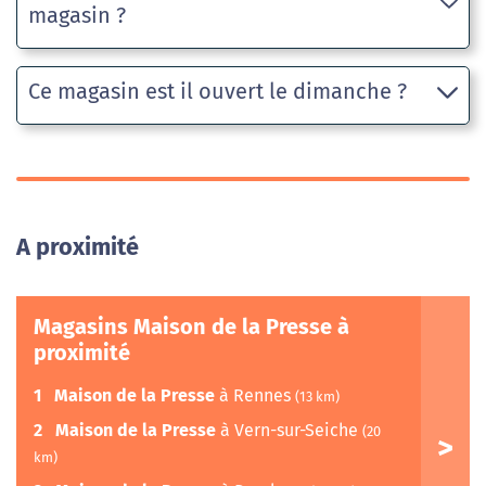
magasin ?
Ce magasin est il ouvert le dimanche ?
A proximité
Magasins Maison de la Presse à
proximité
1
Maison de la Presse
à Rennes
(13 km)
2
Maison de la Presse
à Vern-sur-Seiche
(20
km)