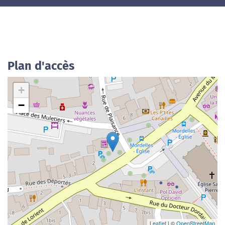
Plan d'accès
+
−
Leaflet
| ©
OpenStreetMap