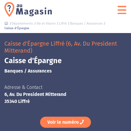
Départements
Ille et Vilaine
Liffré
Banques / Assurances
Caisse d'Épargne
Caisse d'Épargne Liffré (6, Av. Du President
Mitterand)
Caisse d'Épargne
Banques / Assurances
Adresse & Contact
6, Av. Du President Mitterand
35340 Liffré
Voir le numéro