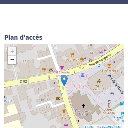
Plan d'accès
+
−
Leaflet
| ©
OpenStreetMap