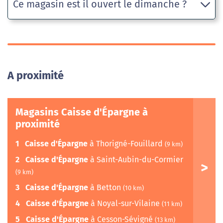
Ce magasin est il ouvert le dimanche ?
A proximité
Magasins Caisse d'Épargne à
proximité
1
Caisse d'Épargne
à Thorigné-Fouillard
(9 km)
2
Caisse d'Épargne
à Saint-Aubin-du-Cormier
(9 km)
3
Caisse d'Épargne
à Betton
(10 km)
4
Caisse d'Épargne
à Noyal-sur-Vilaine
(11 km)
5
Caisse d'Épargne
à Cesson-Sévigné
(13 km)