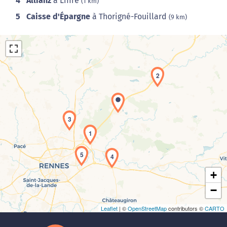
4
Allianz
à Liffré
(1 km)
5
Caisse d'Épargne
à Thorigné-Fouillard
(9 km)
2
3
Chargement de la carte en cours...
1
5
4
+
−
Leaflet
| ©
OpenStreetMap
contributors ©
CARTO