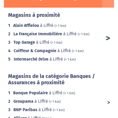
Magasins à proximité
1
Alain Afflelou
à Liffré
(< 1 km)
2
La Française Immobilière
à Liffré
(< 1 km)
3
Top Garage
à Liffré
(< 1 km)
4
Coiffeur & Compagnie
à Liffré
(< 1 km)
5
Intermarché Drive
à Liffré
(< 1 km)
Magasins de la catégorie Banques /
Assurances à proximité
1
Banque Populaire
à Liffré
(< 1 km)
2
Groupama
à Liffré
(< 1 km)
3
BNP Paribas
à Liffré
(< 1 km)