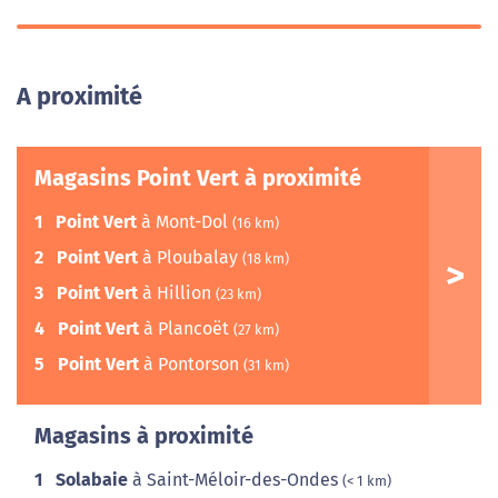
A proximité
Magasins Point Vert à proximité
1
Point Vert
à Mont-Dol
(16 km)
2
Point Vert
à Ploubalay
(18 km)
3
Point Vert
à Hillion
(23 km)
4
Point Vert
à Plancoët
(27 km)
5
Point Vert
à Pontorson
(31 km)
Magasins à proximité
1
Solabaie
à Saint-Méloir-des-Ondes
(< 1 km)