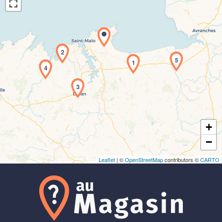
2
5
1
4
Chargement de la carte en cours...
3
+
−
Leaflet
| ©
OpenStreetMap
contributors ©
CARTO