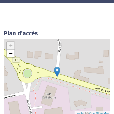
Plan d'accès
+
−
Leaflet
| ©
OpenStreetMap