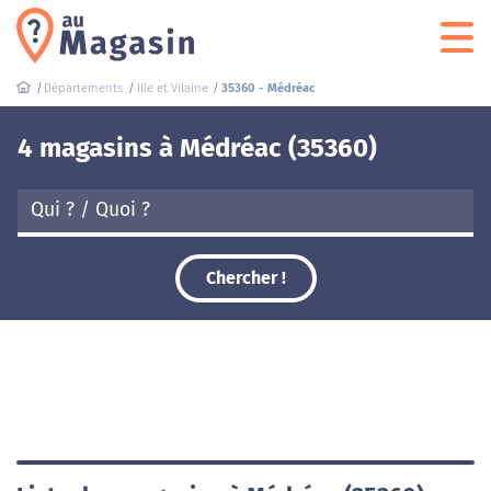
Départements
Ille et Vilaine
35360 - Médréac
4 magasins à Médréac (35360)
Chercher !