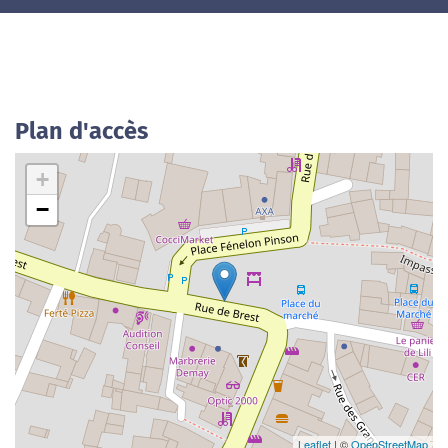
Plan d'accès
+
−
Leaflet
| ©
OpenStreetMap