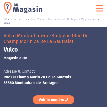
Départements
Ille et Vilaine
Montauban-de-Bretagne
Magasin auto
Vulco
Vulco Montauban-de-Bretagne (Rue Du
Champ Morin Za De La Gautrais)
Vulco
Magasin auto
Adresse & Contact
Rue Du Champ Morin Za De La Gautrais
35360 Montauban-de-Bretagne
Voir le numéro