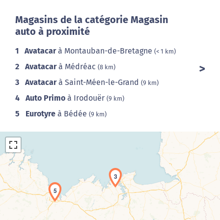
Magasins de la catégorie Magasin
auto à proximité
1
Avatacar
à Montauban-de-Bretagne
(< 1 km)
2
Avatacar
à Médréac
(8 km)
3
Avatacar
à Saint-Méen-le-Grand
(9 km)
4
Auto Primo
à Irodouër
(9 km)
5
Eurotyre
à Bédée
(9 km)
3
5
Chargement de la carte en cours...