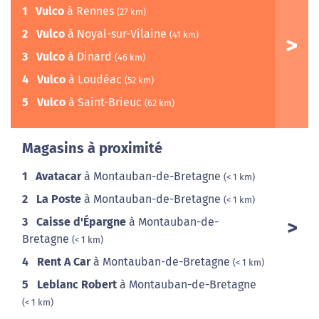
1
Vulco
à Rennes
(27 km)
2
Vulco
à Noyal-sur-Vilaine
(41 km)
3
Vulco
à Dinard
(46 km)
4
Vulco
à Loudéac
(52 km)
5
Vulco
à Saint-Brieuc
(62 km)
Magasins à proximité
1
Avatacar
à Montauban-de-Bretagne
(< 1 km)
2
La Poste
à Montauban-de-Bretagne
(< 1 km)
3
Caisse d'Épargne
à Montauban-de-
Bretagne
(< 1 km)
4
Rent A Car
à Montauban-de-Bretagne
(< 1 km)
5
Leblanc Robert
à Montauban-de-Bretagne
(< 1 km)