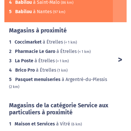
4
Babilou
à Saint-Malo
(86 km)
5
Babilou
à Nantes
(97 km)
Magasins à proximité
1
Coccimarket
à Étrelles
(< 1 km)
2
Pharmacie Le Garo
à Étrelles
(< 1 km)
3
La Poste
à Étrelles
(< 1 km)
4
Brico Pro
à Étrelles
(1 km)
5
Pasquet menuiseries
à Argentré-du-Plessis
(2 km)
Magasins de la catégorie Service aux
particuliers à proximité
1
Maison et Services
à Vitré
(6 km)