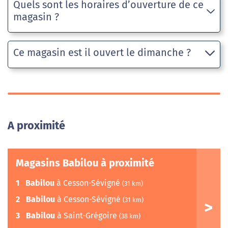
Quels sont les horaires d’ouverture de ce
magasin ?
Ce magasin est il ouvert le dimanche ?
A proximité
Magasins Babilou à proximité
1
Babilou
à Cesson-Sévigné
(31 km)
2
Babilou
à Cesson-Sévigné
(31 km)
3
Babilou
à Saint-Grégoire
(38 km)