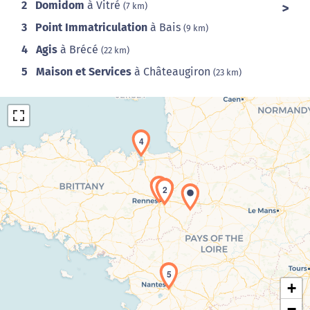
2
Domidom
à Vitré
(7 km)
3
Point Immatriculation
à Bais
(9 km)
4
Agis
à Brécé
(22 km)
5
Maison et Services
à Châteaugiron
(23 km)
4
3
1
2
Chargement de la carte en cours...
5
+
−