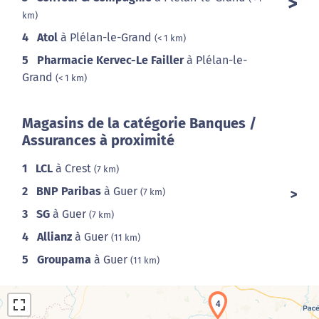
km)
4
Atol
à Plélan-le-Grand
(< 1 km)
5
Pharmacie Kervec-Le Failler
à Plélan-le-
Grand
(< 1 km)
Magasins de la catégorie Banques /
Assurances à proximité
1
LCL
à Crest
(7 km)
2
BNP Paribas
à Guer
(7 km)
3
SG
à Guer
(7 km)
4
Allianz
à Guer
(11 km)
5
Groupama
à Guer
(11 km)
4