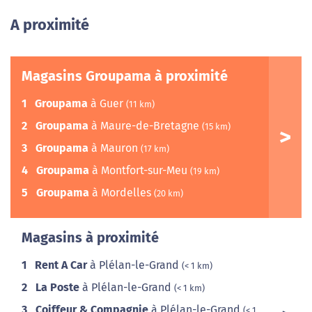
A proximité
Magasins Groupama à proximité
1
Groupama
à Guer
(11 km)
2
Groupama
à Maure-de-Bretagne
(15 km)
3
Groupama
à Mauron
(17 km)
4
Groupama
à Montfort-sur-Meu
(19 km)
5
Groupama
à Mordelles
(20 km)
Magasins à proximité
1
Rent A Car
à Plélan-le-Grand
(< 1 km)
2
La Poste
à Plélan-le-Grand
(< 1 km)
3
Coiffeur & Compagnie
à Plélan-le-Grand
(< 1