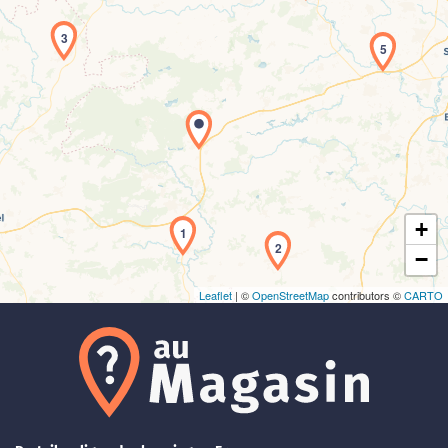
3
5
Chargement de la carte en cours...
+
1
2
−
Leaflet
| ©
OpenStreetMap
contributors ©
CARTO