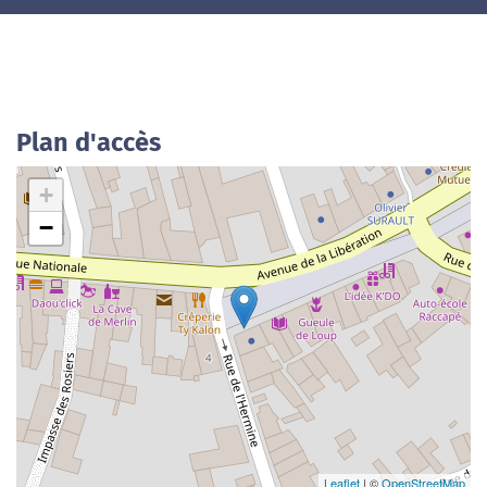
Plan d'accès
+
−
Leaflet
| ©
OpenStreetMap