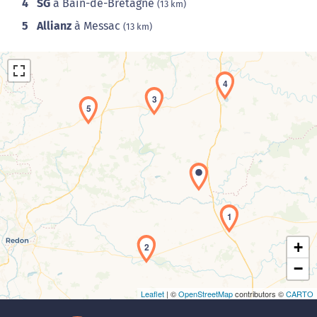
4
SG
à Bain-de-Bretagne
(13 km)
5
Allianz
à Messac
(13 km)
4
3
5
Chargement de la carte en cours...
1
+
2
−
Leaflet
| ©
OpenStreetMap
contributors ©
CARTO