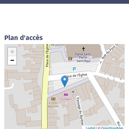
Plan d'accès
+
−
Leaflet
| ©
OpenStreetMap