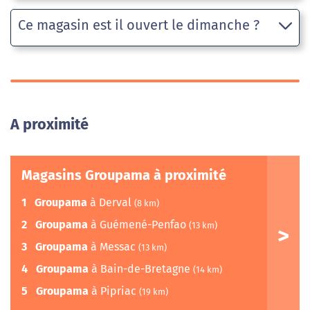
Ce magasin est il ouvert le dimanche ?
A proximité
Magasins Groupama à proximité
1
Groupama
à Derval
(8 km)
2
Groupama
à Guémené-Penfao
(13 km)
3
Groupama
à Messac
(13 km)
4
Groupama
à Bain-de-Bretagne
(14 km)
5
Groupama
à Pipriac
(19 km)