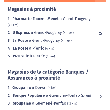
Magasins à proximité
1
Pharmacie Foucret-Menet
à Grand-Fougeray
(< 1 km)
2
U Express
à Grand-Fougeray
(< 1 km)
3
La Poste
à Grand-Fougeray
(< 1 km)
4
La Poste
à Pierric
(4 km)
5
PRO&Cie
à Pierric
(4 km)
Magasins de la catégorie Banques /
Assurances à proximité
1
Groupama
à Derval
(8 km)
2
Banque Populaire
à Guémené-Penfao
(13 km)
3
Groupama
à Guémené-Penfao
(13 km)