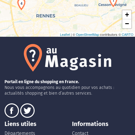
1
2
3
4
+
−
Leaflet
| ©
OpenStreetMap
contributors ©
CARTO
Portail en ligne du shopping en France.
Nous vous accompagnons au quotidien pour vos achats :
actualités shopping et bien d’autres services.
Liens utiles
Informations
Départements
Contact