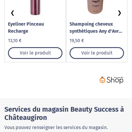
❮
❯
Eyeliner Pinceau
Shampoing cheveux
Recharge
synthétiques Any d'Avray
300mL
13,10 €
19,50 €
Voir le produit
Voir le produit
Services du magasin Beauty Success à
Châteaugiron
Vous pouvez renseigner les services du magasin.