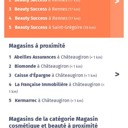
(17 km)
3
Beauty Success
à Rennes
(17 km)
4
Beauty Success
à Rennes
(17 km)
5
Beauty Success
à Saint-Grégoire
(18 km)
Magasins à proximité
1
Abeilles Assurances
à Châteaugiron
(< 1 km)
2
Biomonde
à Châteaugiron
(< 1 km)
3
Caisse d'Épargne
à Châteaugiron
(< 1 km)
4
La Française Immobilière
à Châteaugiron
(<
1 km)
5
Kermarrec
à Châteaugiron
(< 1 km)
Magasins de la catégorie Magasin
cosmétique et beauté à proximité