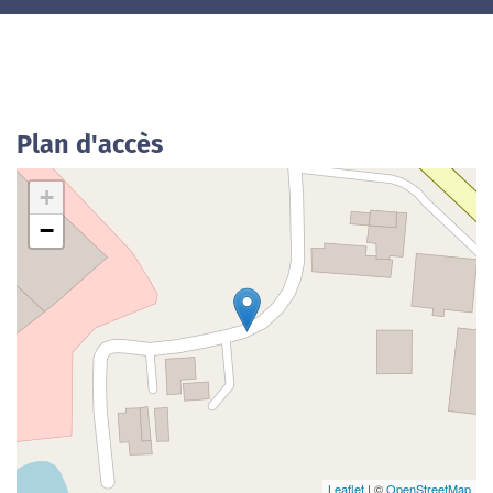
Plan d'accès
+
−
Leaflet
| ©
OpenStreetMap