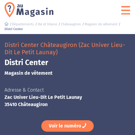
Départements
Ille et Vilaine
Châteaugiron
Magasin de vêtement
Distri Center
Distri Center Châteaugiron (Zac Univer Lieu-
Dit Le Petit Launay)
Distri Center
Magasin de vêtement
Adresse & Contact
Zac Univer Lieu-Dit Le Petit Launay
35410 Châteaugiron
Voir le numéro