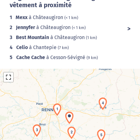
vêtement à proximité
1
Mexx
à Châteaugiron
(< 1 km)
2
Jennyfer
à Châteaugiron
(< 1 km)
3
Best Mountain
à Châteaugiron
(1 km)
4
Celio
à Chantepie
(7 km)
5
Cache Cache
à Cesson-Sévigné
(9 km)
4
1
Chargement de la carte en cours...
3
2
5