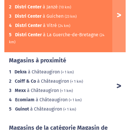
2
Distri Center
à Janzé
(10 km)
3
Distri Center
à Guichen
(23 km)
4
Distri Center
à Vitré
(24 km)
5
Distri Center
à La Guerche-de-Bretagne
(24
km)
Magasins à proximité
1
Dekra
à Châteaugiron
(< 1 km)
2
Coiff & Co
à Châteaugiron
(< 1 km)
3
Mexx
à Châteaugiron
(< 1 km)
4
Ecomiam
à Châteaugiron
(< 1 km)
5
Guinot
à Châteaugiron
(< 1 km)
Magasins de la catégorie Magasin de