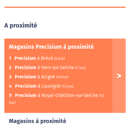
A proximité
Magasins Precisium à proximité
1
Precisium
à Brécé
(6 km)
2
Precisium
à Vern-sur-Seiche
(7 km)
3
Precisium
à Acigné
(10 km)
4
Precisium
à Louvigné
(12 km)
5
Precisium
à Noyal-Châtillon-sur-Seiche
(12
km)
Magasins à proximité