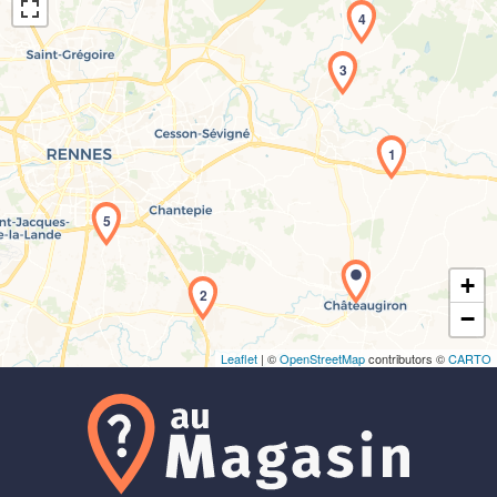
4
3
1
Chargement de la carte en cours...
5
+
2
−
Leaflet
| ©
OpenStreetMap
contributors ©
CARTO