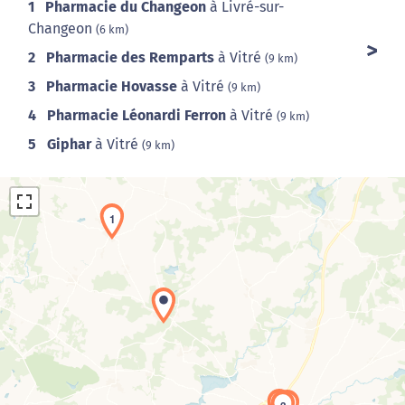
1
Pharmacie du Changeon
à Livré-sur-
Changeon
(6 km)
2
Pharmacie des Remparts
à Vitré
(9 km)
3
Pharmacie Hovasse
à Vitré
(9 km)
4
Pharmacie Léonardi Ferron
à Vitré
(9 km)
5
Giphar
à Vitré
(9 km)
1
Chargement de la carte en cours...
4