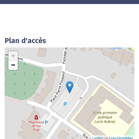
Plan d'accès
+
−
Leaflet
| ©
OpenStreetMap