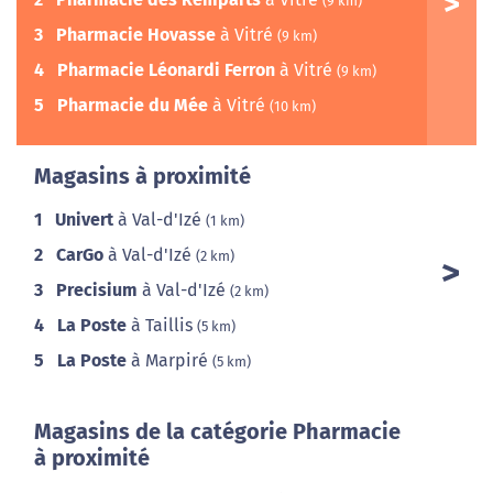
(9 km)
3
Pharmacie Hovasse
à Vitré
(9 km)
4
Pharmacie Léonardi Ferron
à Vitré
(9 km)
5
Pharmacie du Mée
à Vitré
(10 km)
Magasins à proximité
1
Univert
à Val-d'Izé
(1 km)
2
CarGo
à Val-d'Izé
(2 km)
3
Precisium
à Val-d'Izé
(2 km)
4
La Poste
à Taillis
(5 km)
5
La Poste
à Marpiré
(5 km)
Magasins de la catégorie Pharmacie
à proximité