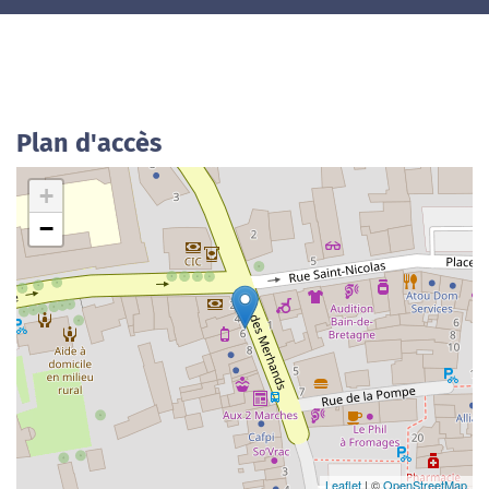
Plan d'accès
+
−
Leaflet
| ©
OpenStreetMap