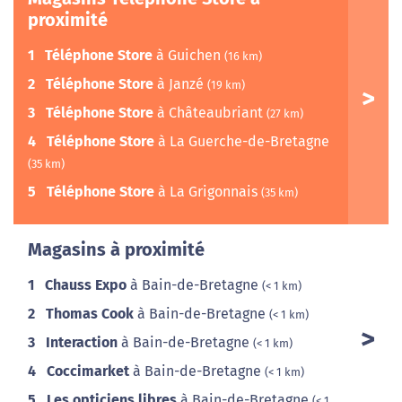
proximité
1
Téléphone Store
à Guichen
(16 km)
2
Téléphone Store
à Janzé
(19 km)
3
Téléphone Store
à Châteaubriant
(27 km)
4
Téléphone Store
à La Guerche-de-Bretagne
(35 km)
5
Téléphone Store
à La Grigonnais
(35 km)
Magasins à proximité
1
Chauss Expo
à Bain-de-Bretagne
(< 1 km)
2
Thomas Cook
à Bain-de-Bretagne
(< 1 km)
3
Interaction
à Bain-de-Bretagne
(< 1 km)
4
Coccimarket
à Bain-de-Bretagne
(< 1 km)
5
Les opticiens libres
à Bain-de-Bretagne
(< 1