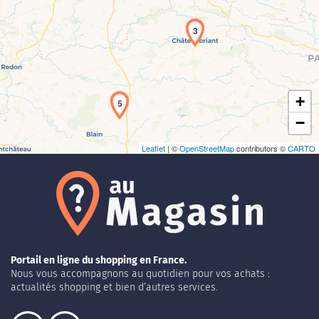
Chargement de la carte en cours...
3
+
5
−
Leaflet
| ©
OpenStreetMap
contributors ©
CARTO
Portail en ligne du shopping en France.
Nous vous accompagnons au quotidien pour vos achats :
actualités shopping et bien d’autres services.