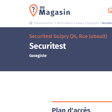
Départements
Ille et Vilaine
Guipry
Garagiste
Securite
Securitest Guipry (24, Rue Jubault)
Securitest
Garagiste
Plan d'accès