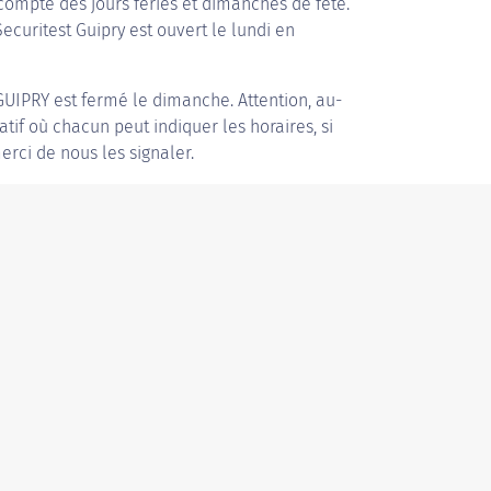
compte des jours fériés et dimanches de fête.
Securitest Guipry est ouvert le lundi en
GUIPRY
est fermé le dimanche. Attention, au-
patif où chacun peut indiquer les horaires, si
erci de nous les signaler.