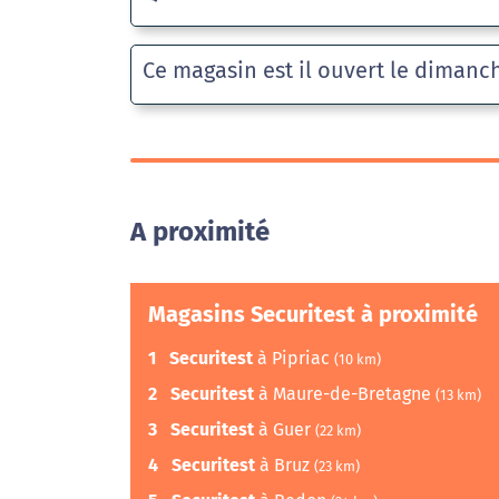
Ce magasin est il ouvert le dimanc
A proximité
Magasins Securitest à proximité
1
Securitest
à Pipriac
(10 km)
2
Securitest
à Maure-de-Bretagne
(13 km)
3
Securitest
à Guer
(22 km)
4
Securitest
à Bruz
(23 km)