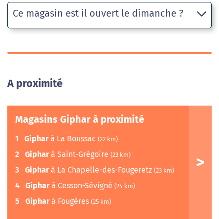
Ce magasin est il ouvert le dimanche ?
A proximité
Magasins Giphar à proximité
1
Giphar
à La Boussac
(22 km)
2
Giphar
à Saint-Grégoire
(23 km)
3
Giphar
à La Chapelle-des-Fougeretz
(23 km)
4
Giphar
à Cesson-Sévigné
(24 km)
5
Giphar
à Fougères
(25 km)