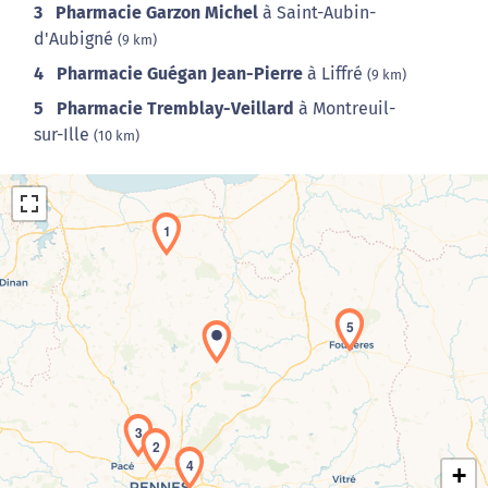
3
Pharmacie Garzon Michel
à Saint-Aubin-
d'Aubigné
(9 km)
4
Pharmacie Guégan Jean-Pierre
à Liffré
(9 km)
5
Pharmacie Tremblay-Veillard
à Montreuil-
sur-Ille
(10 km)
1
5
Chargement de la carte en cours...
3
2
4
+