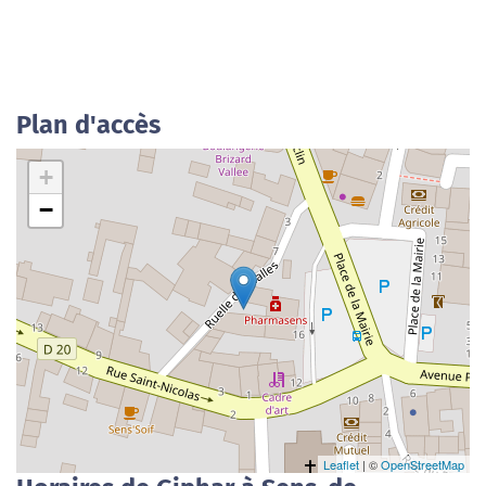
Plan d'accès
+
−
Leaflet
| ©
OpenStreetMap