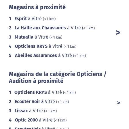
Magasins à proximité
1
Esprit
à Vitré
(< 1 km)
2
La Halle aux Chaussures
à Vitré
(< 1 km)
3
Mutualia
à Vitré
(< 1 km)
4
Opticiens KRYS
à Vitré
(< 1 km)
5
Abeilles Assurances
à Vitré
(< 1 km)
Magasins de la catégorie Opticiens /
Audition à proximité
1
Opticiens KRYS
à Vitré
(< 1 km)
2
Ecouter Voir
à Vitré
(< 1 km)
3
Lissac
à Vitré
(< 1 km)
4
Optic 2000
à Vitré
(< 1 km)