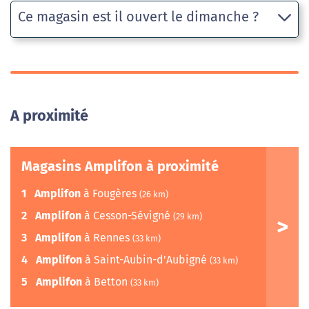
Ce magasin est il ouvert le dimanche ?
A proximité
Magasins Amplifon à proximité
1
Amplifon
à Fougères
(26 km)
2
Amplifon
à Cesson-Sévigné
(29 km)
3
Amplifon
à Rennes
(33 km)
4
Amplifon
à Saint-Aubin-d'Aubigné
(33 km)
5
Amplifon
à Betton
(33 km)