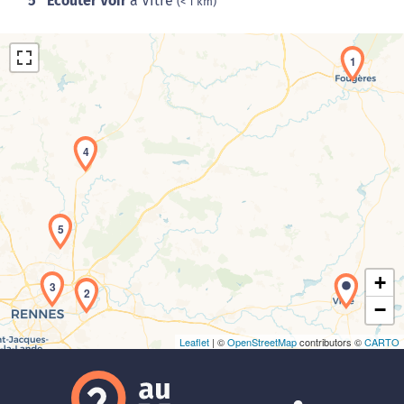
5
Ecouter Voir
à Vitré
(< 1 km)
1
4
Chargement de la carte en cours...
5
+
3
2
−
Leaflet
| ©
OpenStreetMap
contributors ©
CARTO