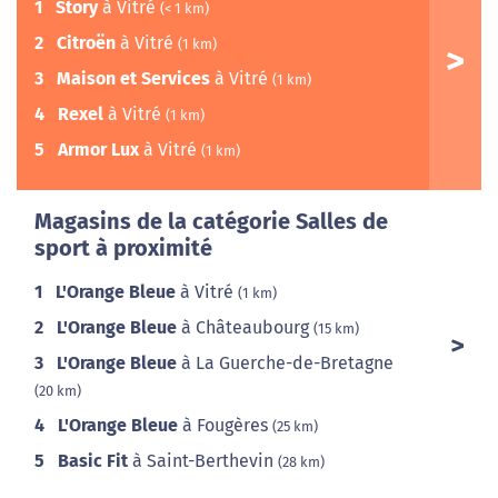
1
Story
à Vitré
(< 1 km)
2
Citroën
à Vitré
(1 km)
3
Maison et Services
à Vitré
(1 km)
4
Rexel
à Vitré
(1 km)
5
Armor Lux
à Vitré
(1 km)
Magasins de la catégorie Salles de
sport à proximité
1
L'Orange Bleue
à Vitré
(1 km)
2
L'Orange Bleue
à Châteaubourg
(15 km)
3
L'Orange Bleue
à La Guerche-de-Bretagne
(20 km)
4
L'Orange Bleue
à Fougères
(25 km)
5
Basic Fit
à Saint-Berthevin
(28 km)