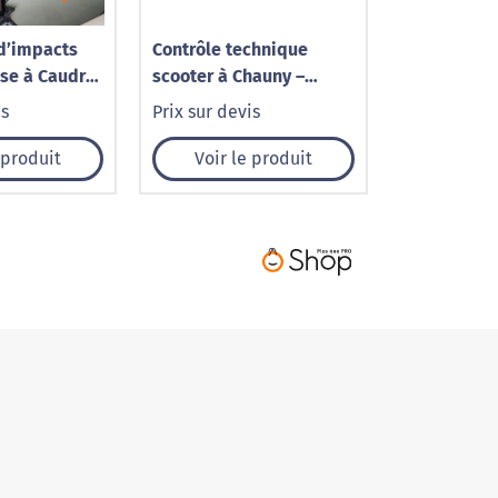
d’impacts
Contrôle technique
ise à Caudry
scooter à Chauny –
Brise
Norisko
is
Prix sur devis
 produit
Voir le produit