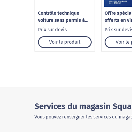
Contrôle technique
Offre spécial
voiture sans permis à
offerts en v
Chauny – Norisko
instantané p
Prix sur devis
Prix sur devi
pare-brise à
1001 Pare-Br
Voir le produit
Voir le
Services du magasin Squar
Vous pouvez renseigner les services du magas