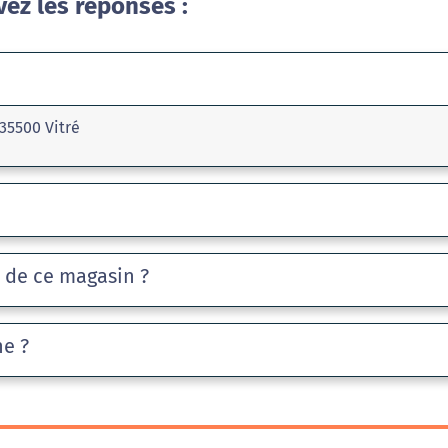
vez les réponses :
35500 Vitré
e de ce magasin ?
he ?