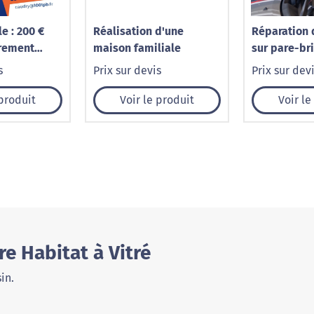
e : 200 €
Réalisation d'une
Réparation 
irement
maison familiale
sur pare-br
our votre
– 1001 Pare-
s
Prix sur devis
Prix sur dev
 Caudry –
ise
 produit
Voir le produit
Voir le
e Habitat à Vitré
in.