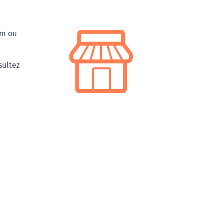
 m ou
sultez