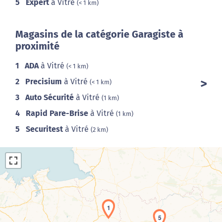
5
Expert
à Vitré
(< 1 km)
Magasins de la catégorie Garagiste à
proximité
1
ADA
à Vitré
(< 1 km)
2
Precisium
à Vitré
(< 1 km)
3
Auto Sécurité
à Vitré
(1 km)
4
Rapid Pare-Brise
à Vitré
(1 km)
5
Securitest
à Vitré
(2 km)
1
5