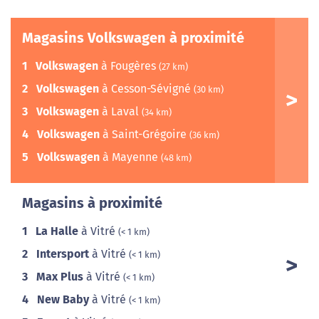
Magasins Volkswagen à proximité
1
Volkswagen
à Fougères
(27 km)
2
Volkswagen
à Cesson-Sévigné
(30 km)
3
Volkswagen
à Laval
(34 km)
4
Volkswagen
à Saint-Grégoire
(36 km)
5
Volkswagen
à Mayenne
(48 km)
Magasins à proximité
1
La Halle
à Vitré
(< 1 km)
2
Intersport
à Vitré
(< 1 km)
3
Max Plus
à Vitré
(< 1 km)
4
New Baby
à Vitré
(< 1 km)