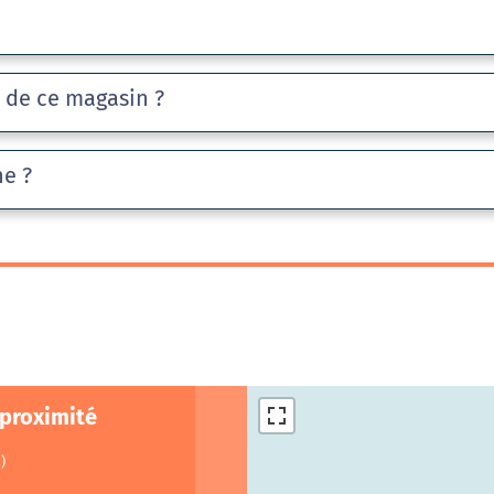
e de ce magasin ?
he ?
 proximité
)