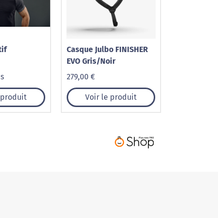
tif
Casque Julbo FINISHER
EVO Gris/Noir
is
279,00 €
 produit
Voir le produit