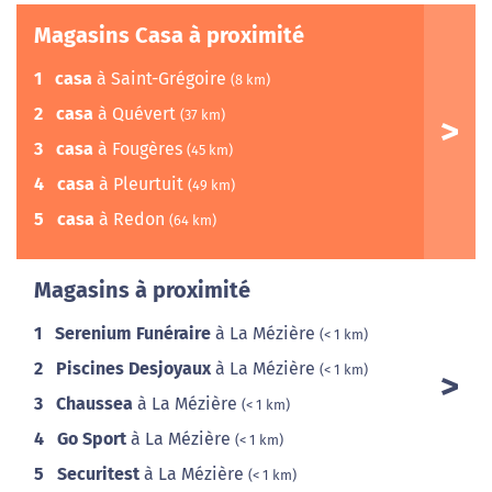
Magasins Casa à proximité
1
casa
à Saint-Grégoire
(8 km)
2
casa
à Quévert
(37 km)
3
casa
à Fougères
(45 km)
4
casa
à Pleurtuit
(49 km)
5
casa
à Redon
(64 km)
Magasins à proximité
1
Serenium Funéraire
à La Mézière
(< 1 km)
2
Piscines Desjoyaux
à La Mézière
(< 1 km)
3
Chaussea
à La Mézière
(< 1 km)
4
Go Sport
à La Mézière
(< 1 km)
5
Securitest
à La Mézière
(< 1 km)