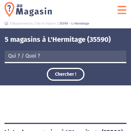
Départements
Ille et Vilaine
35590 - L-Hermitage
5 magasins à L'Hermitage (35590)
Chercher !