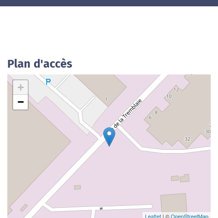
Plan d'accès
+
−
Leaflet
| ©
OpenStreetMap