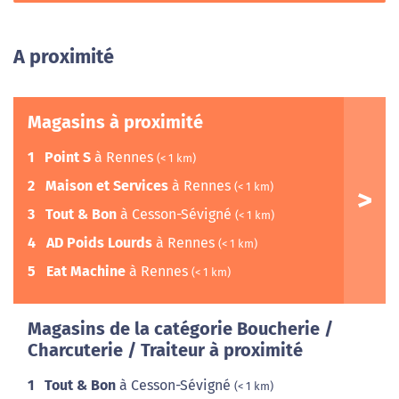
A proximité
Magasins à proximité
1
Point S
à Rennes
(< 1 km)
2
Maison et Services
à Rennes
(< 1 km)
3
Tout & Bon
à Cesson-Sévigné
(< 1 km)
4
AD Poids Lourds
à Rennes
(< 1 km)
5
Eat Machine
à Rennes
(< 1 km)
Magasins de la catégorie Boucherie /
Charcuterie / Traiteur à proximité
1
Tout & Bon
à Cesson-Sévigné
(< 1 km)