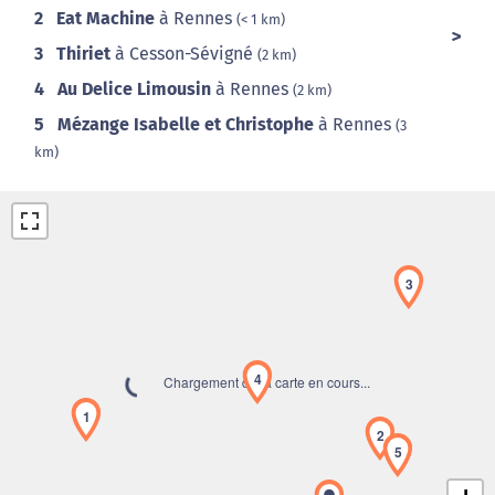
2
Eat Machine
à Rennes
(< 1 km)
3
Thiriet
à Cesson-Sévigné
(2 km)
4
Au Delice Limousin
à Rennes
(2 km)
5
Mézange Isabelle et Christophe
à Rennes
(3
km)
3
4
Chargement de la carte en cours...
1
2
5