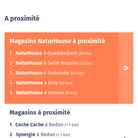
A proximité
Magasins NaturHouse à proximité
1
NaturHouse
à Questembert
(28 km)
2
NaturHouse
à Saint-Nazaire
(42 km)
3
NaturHouse
à Guérande
(44 km)
4
NaturHouse
à Bruz
(49 km)
5
NaturHouse
à Vannes
(51 km)
Magasins à proximité
1
Cache Cache
à Redon
(< 1 km)
2
Synergie
à Redon
(< 1 km)