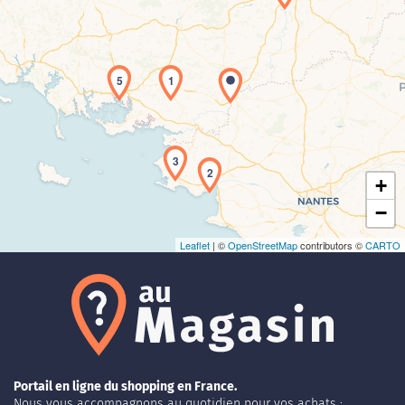
5
1
Chargement de la carte en cours...
3
2
+
−
Leaflet
| ©
OpenStreetMap
contributors ©
CARTO
Portail en ligne du shopping en France.
Nous vous accompagnons au quotidien pour vos achats :