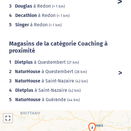
3
Douglas
à Redon
(< 1 km)
4
Decathlon
à Redon
(< 1 km)
5
Singer
à Redon
(< 1 km)
Magasins de la catégorie Coaching à
proximité
1
Dietplus
à Questembert
(27 km)
2
NaturHouse
à Questembert
(28 km)
3
NaturHouse
à Saint-Nazaire
(42 km)
4
Dietplus
à Saint-Nazaire
(42 km)
5
NaturHouse
à Guérande
(44 km)
4