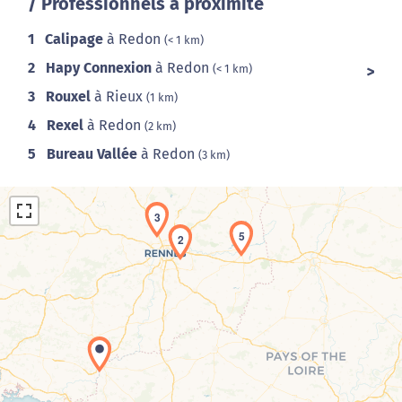
/ Professionnels à proximité
1
Calipage
à Redon
(< 1 km)
2
Hapy Connexion
à Redon
(< 1 km)
3
Rouxel
à Rieux
(1 km)
4
Rexel
à Redon
(2 km)
5
Bureau Vallée
à Redon
(3 km)
3
5
2
Chargement de la carte en cours...