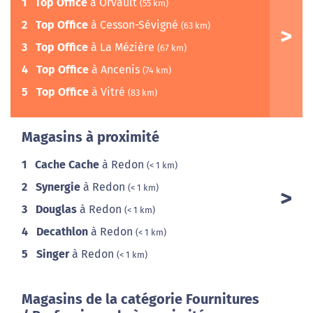
1
Top Office
à Orvault
(55 km)
2
Top Office
à Cesson-Sévigné
(63 km)
3
Top Office
à La Mézière
(67 km)
4
Top Office
à Ancenis
(74 km)
5
Top Office
à Vitré
(83 km)
Magasins à proximité
1
Cache Cache
à Redon
(< 1 km)
2
Synergie
à Redon
(< 1 km)
3
Douglas
à Redon
(< 1 km)
4
Decathlon
à Redon
(< 1 km)
5
Singer
à Redon
(< 1 km)
Magasins de la catégorie Fournitures