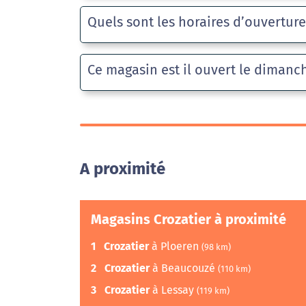
Quels sont les horaires d’ouvertur
Ce magasin est il ouvert le dimanc
A proximité
Magasins Crozatier à proximité
1
Crozatier
à Ploeren
(98 km)
2
Crozatier
à Beaucouzé
(110 km)
3
Crozatier
à Lessay
(119 km)