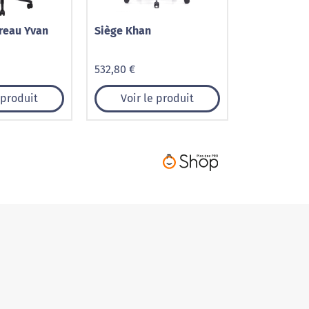
reau Yvan
Siège Khan
532,80 €
 produit
Voir le produit