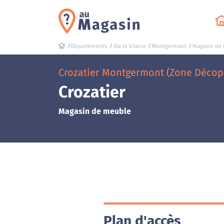
Départements
Ille et Vilaine
Montgermont
Magasin de
Crozatier Montgermont (Zone Décopa
Crozatier
Magasin de meuble
Plan d'accès