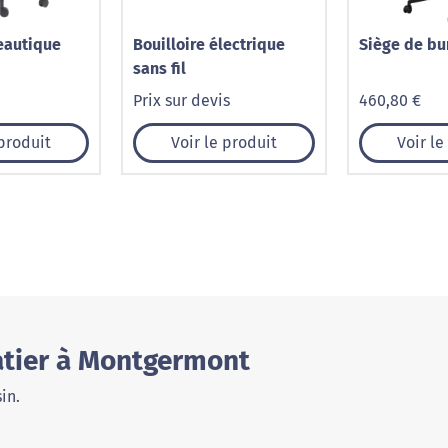
eautique
Bouilloire électrique
Siège de bu
sans fil
Prix sur devis
460,80 €
 produit
Voir le produit
Voir le
atier à Montgermont
in.