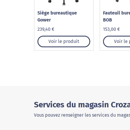
Siège bureautique
Fauteuil bur
Gower
BOB
239,40 €
153,00 €
Voir le produit
Voir le
Services du magasin Croz
Vous pouvez renseigner les services du magas