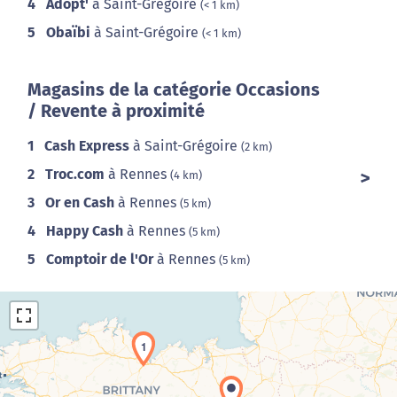
4
Adopt'
à Saint-Grégoire
(< 1 km)
5
Obaïbi
à Saint-Grégoire
(< 1 km)
Magasins de la catégorie Occasions
/ Revente à proximité
1
Cash Express
à Saint-Grégoire
(2 km)
2
Troc.com
à Rennes
(4 km)
3
Or en Cash
à Rennes
(5 km)
4
Happy Cash
à Rennes
(5 km)
5
Comptoir de l'Or
à Rennes
(5 km)
1