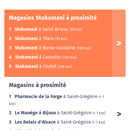
Magasins Stokomani à proximité
1
Stokomani
à Saint-Brieuc
(90 km)
2
Stokomani
à Theix
(95 km)
3
Stokomani
à Basse-Goulaine
(109 km)
4
Stokomani
à Lanester
(130 km)
5
Stokomani
à Cholet
(136 km)
Magasins à proximité
1
Pharmacie de la Forge
à Saint-Grégoire
(< 1
km)
2
Le Manège à Bijoux
à Saint-Grégoire
(< 1 km)
3
Les Relais d'Alsace
à Saint-Grégoire
(< 1 km)