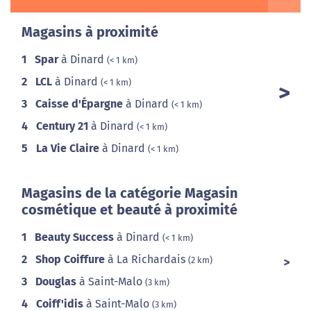
Magasins à proximité
1
Spar
à Dinard
(< 1 km)
2
LCL
à Dinard
(< 1 km)
3
Caisse d'Épargne
à Dinard
(< 1 km)
4
Century 21
à Dinard
(< 1 km)
5
La Vie Claire
à Dinard
(< 1 km)
Magasins de la catégorie Magasin
cosmétique et beauté à proximité
1
Beauty Success
à Dinard
(< 1 km)
2
Shop Coiffure
à La Richardais
(2 km)
3
Douglas
à Saint-Malo
(3 km)
4
Coiff'idis
à Saint-Malo
(3 km)