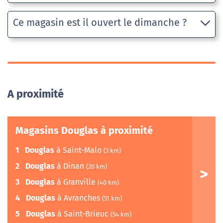
Ce magasin est il ouvert le dimanche ?
A proximité
Magasins Douglas à proximité
1
Douglas
à Saint-Malo
(3 km)
2
Douglas
à Dinan
(20 km)
3
Douglas
à Granville
(40 km)
4
Douglas
à Avranches
(51 km)
5
Douglas
à Saint-Brieuc
(54 km)