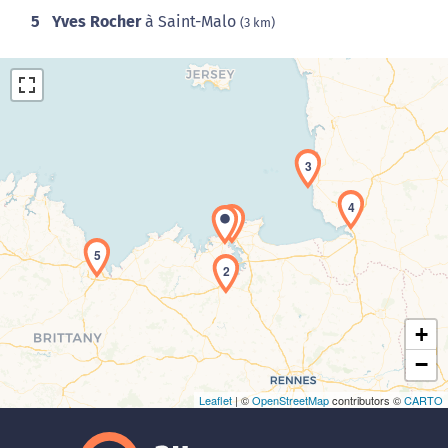
5
Yves Rocher
à Saint-Malo
(3 km)
3
4
1
Chargement de la carte en cours...
5
2
+
−
Leaflet
| ©
OpenStreetMap
contributors ©
CARTO