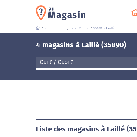
Départements
Ille et Vilaine
35890 - Laillé
4 magasins à Laillé (35890)
Liste des magasins à Laillé (3