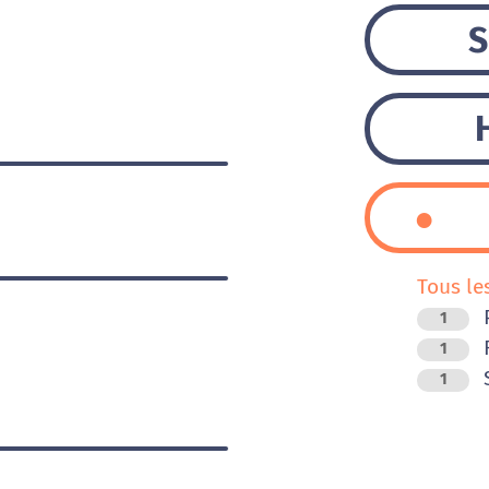
S
Tous le
1
R
1
1