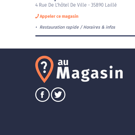
4 Rue De L'hôtel De Ville - 35890 Laillé
Appeler ce magasin
Restauration rapide
Horaires & infos