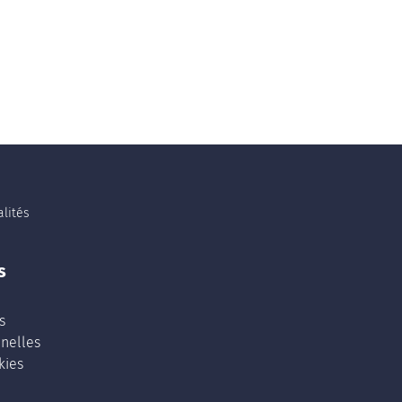
lités
s
s
nelles
kies