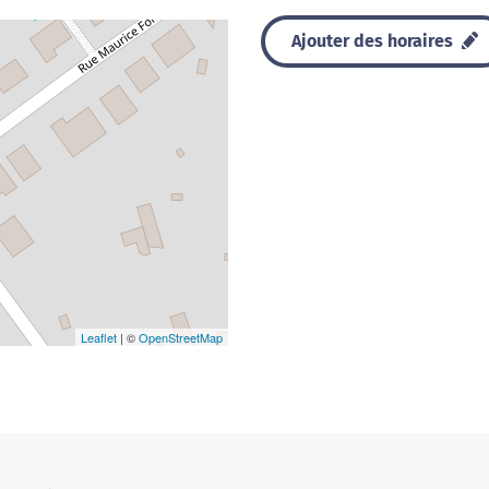
Ajouter des horaires
Leaflet
| ©
OpenStreetMap