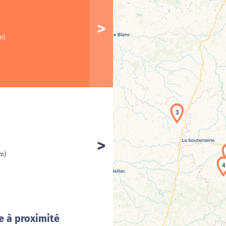
m)
3
Cha
km)
4
e à proximité