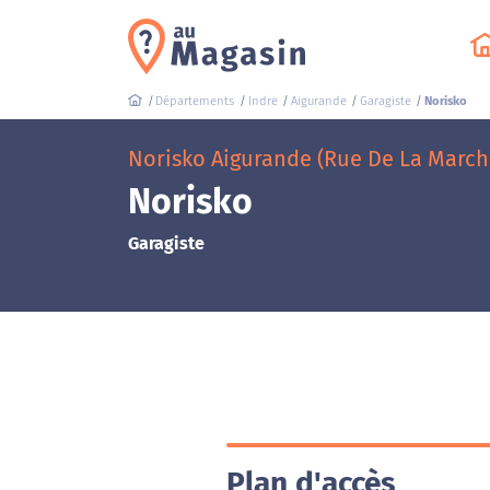
Départements
Indre
Aigurande
Garagiste
Norisko
Norisko Aigurande (Rue De La March
Norisko
Garagiste
Plan d'accès