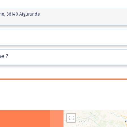
he, 36140 Aigurande
he ?