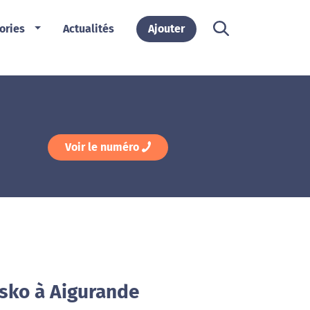
ories
Actualités
Ajouter
Voir le numéro
isko à Aigurande