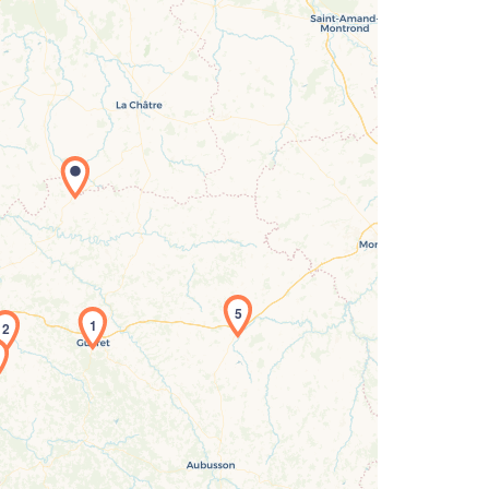
rgement de la carte en cours...
5
1
2