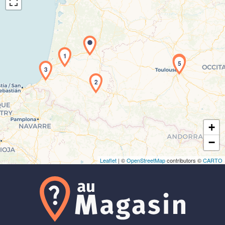
1
4
5
3
Chargement de la carte en cours...
2
+
−
Leaflet
| ©
OpenStreetMap
contributors ©
CARTO