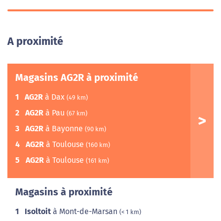
A proximité
Magasins AG2R à proximité
1
AG2R
à Dax
(49 km)
2
AG2R
à Pau
(67 km)
3
AG2R
à Bayonne
(90 km)
4
AG2R
à Toulouse
(160 km)
5
AG2R
à Toulouse
(161 km)
Magasins à proximité
1
Isoltoit
à Mont-de-Marsan
(< 1 km)