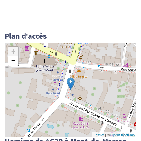
Plan d'accès
+
−
Leaflet
| ©
OpenStreetMap