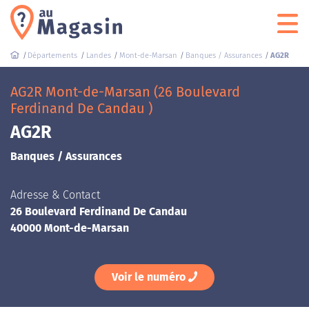
Départements
Landes
Mont-de-Marsan
Banques / Assurances
AG2R
AG2R Mont-de-Marsan (26 Boulevard
Ferdinand De Candau )
AG2R
Banques / Assurances
Adresse & Contact
26 Boulevard Ferdinand De Candau
40000 Mont-de-Marsan
Voir le numéro