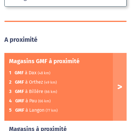
A proximité
Magasins GMF à proximité
1
GMF
à Dax
(48 km)
2
GMF
à Orthez
(49 km)
3
GMF
à Billère
(66 km)
4
GMF
à Pau
(66 km)
5
GMF
à Langon
(77 km)
Magasins à proximité