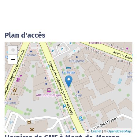
Plan d'accès
+
−
Leaflet
| ©
OpenStreetMap